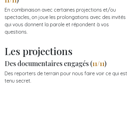
En combinaison avec certaines projections et/ou
spectacles, on joue les prolongations avec des invités
qui vous donnent la parole et répondent à vos
questions.
Les projections
Des documentaires engagés (
11/11
)
Des reporters de terrain pour nous faire voir ce qui est
tenu secret.
Des larmes mais aussi des espoirs (
15/11
)
Constater, pleurer, innover, repenser et surtout
continuer d'agir ensemble....
Les chantiers participatifs