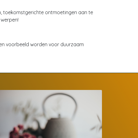
en, toekomstgerichte ontmoetingen aan te
 werpen!
l een voorbeeld worden voor duurzaam