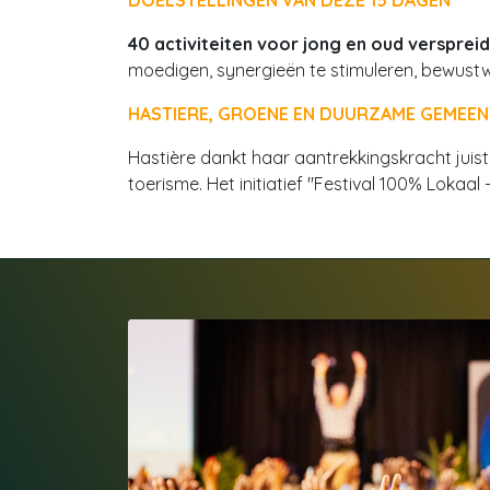
DOELSTELLINGEN VAN DEZE 15 DAGEN
40 activiteiten voor jong en oud versprei
moedigen, synergieën te stimuleren, bewustw
HASTIERE, GROENE EN DUURZAME GEMEE
Hastière dankt haar aantrekkingskracht jui
toerisme. Het initiatief "Festival 100% Lokaal