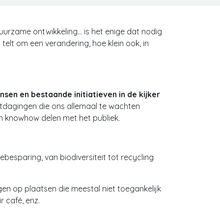
urzame ontwikkeling... is het enige dat nodig
telt om een ​​verandering, hoe klein ook, in
sen en bestaande initiatieven in de kijker
tdagingen die ons allemaal te wachten
un knowhow delen met het publiek.
besparing, van biodiversiteit tot recycling
gen op plaatsen die meestal niet toegankelijk
r café, enz.