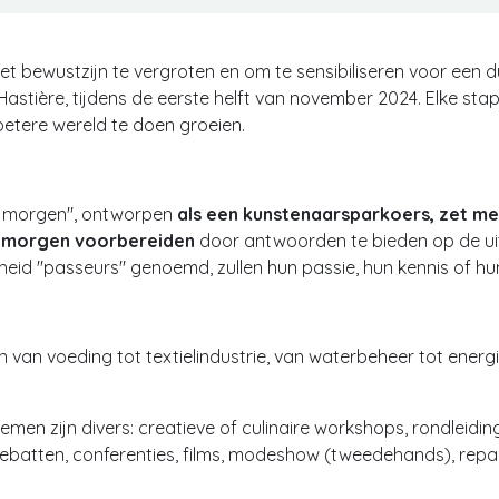
t bewustzijn te vergroten en om te sensibiliseren voor een du
 Hastière, tijdens de eerste helft van november 2024. Elke stap 
etere wereld te doen groeien.
or morgen", ontworpen
als een kunstenaarsparkoers, zet men
van morgen voorbereiden
door antwoorden te bieden op de ui
heid "passeurs" genoemd, zullen hun passie, hun kennis of h
van voeding tot textielindustrie, van waterbeheer tot energie
en zijn divers: creatieve of culinaire workshops, rondleidin
 debatten, conferenties, films, modeshow (tweedehands), repai